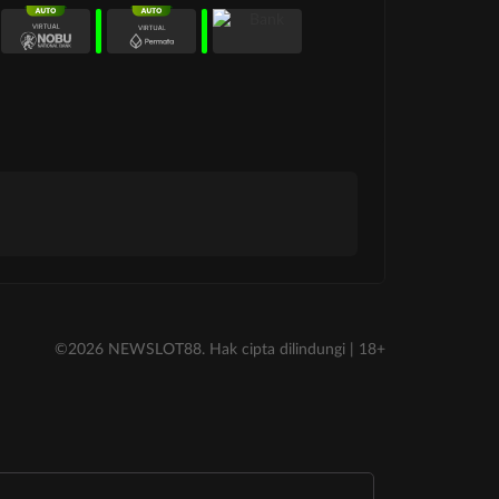
©2026 NEWSLOT88. Hak cipta dilindungi | 18+