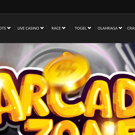
OTS
LIVE CASINO
RACE
TOGEL
OLAHRAGA
CRA