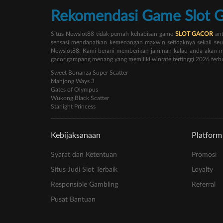
Rekomendasi Game Slot G
Situs Newslot88 tidak pernah kehabisan game
SLOT GACOR
ant
sensasi mendapatkan kemenangan maxwin setidaknya sekali seumu
Newslot88. Kami berani memberikan jaminan kalau anda akan 
gacor gampang menang yang memiliki winrate tertinggi 2026 terb
Sweet Bonanza Super Scatter
Mahjong Ways 3
Gates of Olympus
Wukong Black Scatter
Starlight Princess
Kebijaksanaan
Platform
Syarat dan Ketentuan
Promosi
Situs Judi Slot Terbaik
Loyalty
Responsible Gambling
Referral
Pusat Bantuan