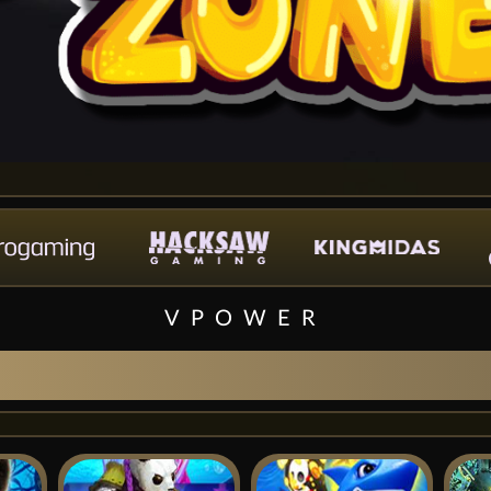
VPOWER