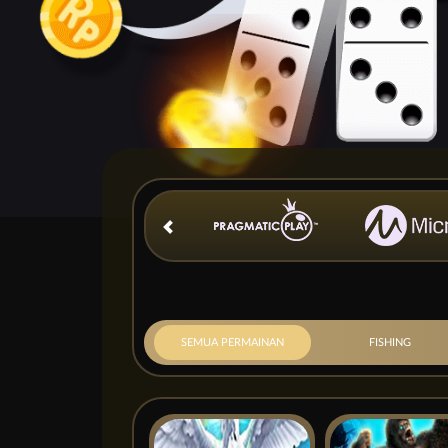
SEMUA PERMAINAN
FISHING