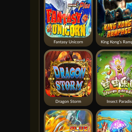
Fantasy Unicorn
King Kong’s Ram
Dragon Storm
Insect Paradis