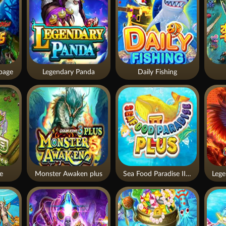
page
Legendary Panda
Daily Fishing
e
Monster Awaken plus
Sea Food Paradise II Plus