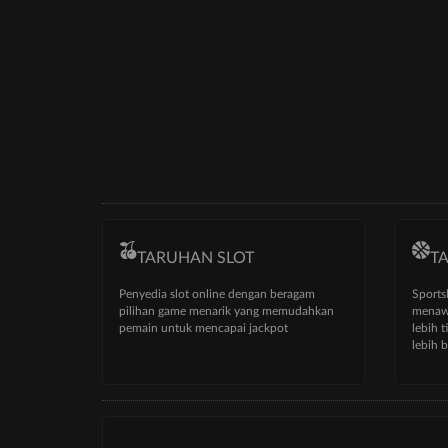
TARUHAN SLOT
T
Penyedia slot online dengan beragam
Sports
pilihan game menarik yang memudahkan
menawa
pemain untuk mencapai jackpot
lebih 
lebih 