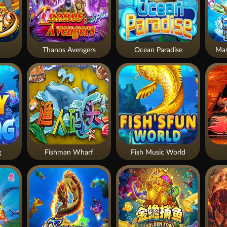
Thanos Avengers
Ocean Paradise
Mas
g
Fishman Wharf
Fish Music World