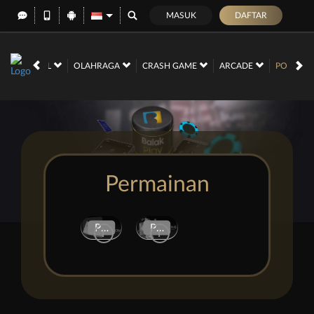
MASUK
DAFTAR
E
TOGEL
OLAHRAGA
CRASH GAME
ARCADE
POKER
Permainan
i
i