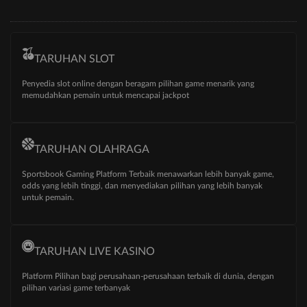
TARUHAN SLOT
Penyedia slot online dengan beragam pilihan game menarik yang
memudahkan pemain untuk mencapai jackpot
TARUHAN OLAHRAGA
Sportsbook Gaming Platform Terbaik menawarkan lebih banyak game,
odds yang lebih tinggi, dan menyediakan pilihan yang lebih banyak
untuk pemain.
TARUHAN LIVE KASINO
Platform Pilihan bagi perusahaan-perusahaan terbaik di dunia, dengan
pilihan variasi game terbanyak