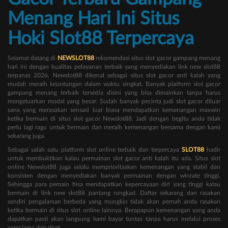
Menang Hari Ini Situs
Hoki Slot88 Terpercaya
Selamat datang di
NEWSLOT88
rekomendasi situs slot gacor gampang menang
hari ini dengan kualitas pelayanan terbaik yang menyediakan link new slot88
terpanas 2026. Newslot88 dikenal sebagai situs slot gacor anti kalah yang
mudah meraih keuntungan dalam waktu singkat. Banyak platform slot gacor
gampang menang terbaik tersedia disini yang bisa dimainkan tanpa harus
mengeluarkan modal yang besar. Sudah banyak pecinta judi slot gacor diluar
sana yang merasakan sensasi luar biasa mendapatkan kemenangan maxwin
ketika bermain di situs slot gacor Newslot88. Jadi dengan begitu anda tidak
perlu lagi ragu untuk bermain dan meraih kemenangan bersama dengan kami
sekarang juga.
Sebagai salah satu platform slot online terbaik dan terpercaya
SLOT88
hadir
untuk membuktikan kalau permainan slot gacor anti kalah itu ada. Situs slot
online Newslot88 juga selalu memprioritaskan kemenangan yang stabil dan
konsisten dengan menyediakan banyak permainan dengan winrate tinggi.
Sehingga para pemain bisa mendapatkan kepercayaan diri yang tinggi kalau
bermain di link new slot88 pantang rungkad. Daftar sekarang dan rasakan
sendiri pengalaman berbeda yang mungkin tidak akan pernah anda rasakan
ketika bermain di situs slot online lainnya. Berapapun kemenangan yang anda
dapatkan pasti akan langsung kami bayar tuntas tanpa harus melalui proses
yang lama dan ribet.