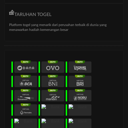
TARUHAN TOGEL
Platform togel yang menarik dari perusahan terbaik di dunia yang
menawarkan hadiah kemenangan besar