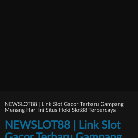
NEWSLOT88 | Link Slot Gacor Terbaru Gampang
Menang Hari Ini Situs Hoki Slot88 Terpercaya
NEWSLOT88 | Link Slot
Gacor Terbaru Gampang