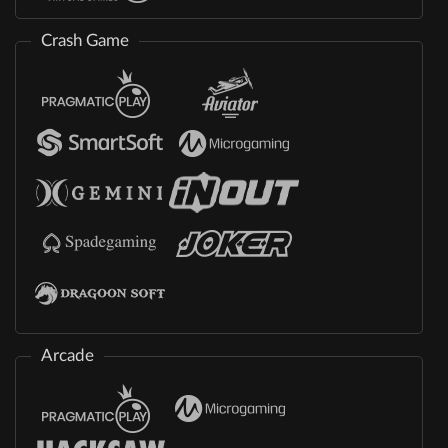
Crash Game
Arcade