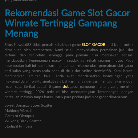
Rekomendasi Game Slot Gacor
Winrate Tertinggi Gampang
Menang
Situs Newslot88 tidak pernah kehabisan game
SLOT GACOR
anti kalah untuk
dimainkan oleh membernya. Kami selalu menyediakan permainan judi slot
terbaru dan terupdate sehingga para pemain bisa merasakan sensasi
mendapatkan kemenangan maxwin setidaknya sekali seumur hidup. Pada
kesempatan kali ini kami akan memberikan rekomendasi permainan slot gacor
anti kalah yang harus anda coba di situs slot online Newslot88. Kami berani
memberikan jaminan kalau anda akan mendapatkan keuntungan yang
maksimal dalam waktu singkat saja bahkan hanya dengan menggunakan modal
receh saja. Berikut adalah 5 game
slot
gacor gampang menang yang memiliki
winrate tertinggi 2026 terbukti bisa mendatangkan kemenangan dengan
perkalian maxwin tanpa batas untuk para pecinta judi slot gacor dimanapun.
Sweet Bonanza Super Scatter
Mahjong Ways 3
Gates of Olympus
Wukong Black Scatter
Starlight Princess