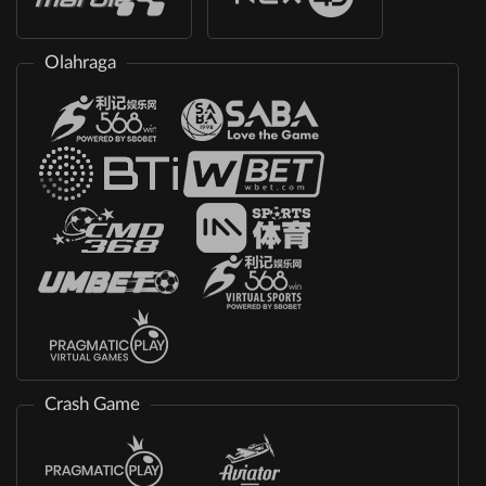
Olahraga
Crash Game