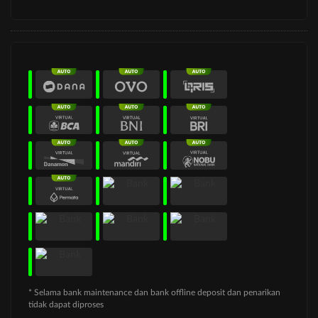
* Selama bank maintenance dan bank offline deposit dan penarikan
tidak dapat diproses