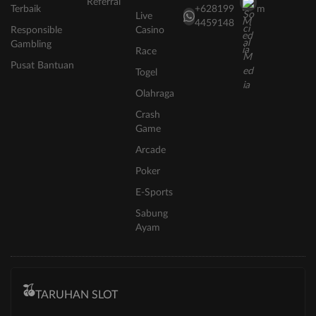
Referral
Terbaik
+628199
m
Live
4459148
Responsible
Casino
Gambling
Race
Pusat Bantuan
Togel
Olahraga
Crash
Game
Arcade
Poker
E-Sports
Sabung
Ayam
TARUHAN SLOT