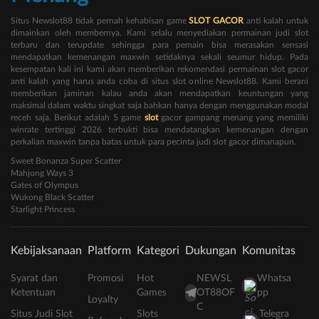
Situs Newslot88 tidak pernah kehabisan game
SLOT GACOR
anti kalah untuk
dimainkan oleh membernya. Kami selalu menyediakan permainan judi slot
terbaru dan terupdate sehingga para pemain bisa merasakan sensasi
mendapatkan kemenangan maxwin setidaknya sekali seumur hidup. Pada
kesempatan kali ini kami akan memberikan rekomendasi permainan slot gacor
anti kalah yang harus anda coba di situs slot online Newslot88. Kami berani
memberikan jaminan kalau anda akan mendapatkan keuntungan yang
maksimal dalam waktu singkat saja bahkan hanya dengan menggunakan modal
receh saja. Berikut adalah 5 game
slot
gacor gampang menang yang memiliki
winrate tertinggi 2026 terbukti bisa mendatangkan kemenangan dengan
perkalian maxwin tanpa batas untuk para pecinta judi slot gacor dimanapun.
Sweet Bonanza Super Scatter
Mahjong Ways 3
Gates of Olympus
Wukong Black Scatter
Starlight Princess
Kebijaksanaan
Platform
Kategori
Dukungan
Komunitas
Syarat dan
Promosi
Hot
NEWSL
Whatsa
Ketentuan
Games
OT88OF
pp
Loyalty
C
Situs Judi Slot
Slots
Telegra