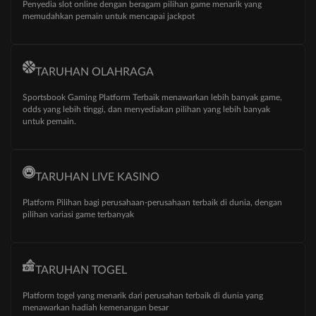
Penyedia slot online dengan beragam pilihan game menarik yang
memudahkan pemain untuk mencapai jackpot
TARUHAN OLAHRAGA
Sportsbook Gaming Platform Terbaik menawarkan lebih banyak game,
odds yang lebih tinggi, dan menyediakan pilihan yang lebih banyak
untuk pemain.
TARUHAN LIVE KASINO
Platform Pilihan bagi perusahaan-perusahaan terbaik di dunia, dengan
pilihan variasi game terbanyak
TARUHAN TOGEL
Platform togel yang menarik dari perusahan terbaik di dunia yang
menawarkan hadiah kemenangan besar