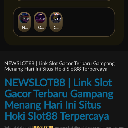
RTP
90%
RTP
89%
RTP
89%
Nyan Cat
Out Run
Cash Or Crash
NEWSLOT88 | Link Slot Gacor Terbaru Gampang
Menang Hari Ini Situs Hoki Slot88 Terpercaya
NEWSLOT88 | Link Slot
Gacor Terbaru Gampang
Menang Hari Ini Situs
Hoki Slot88 Terpercaya
Selamat datang di
NEWSLOT88
rekomendasi situs slot gacor gampang menang