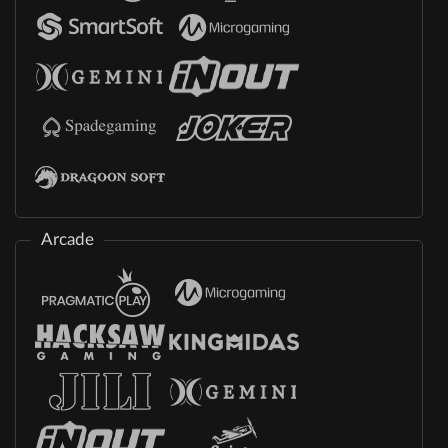
Arcade