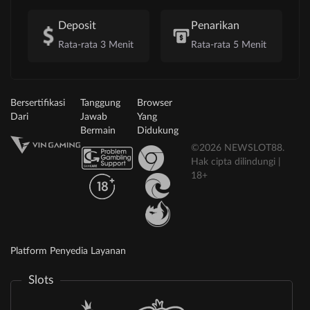
Deposit
Penarikan
Rata-rata 3 Menit
Rata-rata 5 Menit
Bersertifikasi
Tanggung
Browser
Dari
Jawab
Yang
Bermain
Didukung
©2026 NEWSLOT88.
Hak cipta dilindungi |
18+
Platform Penyedia Layanan
Slots