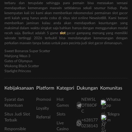
terbaru dan terupdate sehingga para pemain bisa merasakan sensasi
mendapatkan kemenangan maxwin setidaknya sekali seumur hidup. Pada
kesempatan kali ini kami akan memberikan rekomendasi permainan slot gacor
anti kalah yang harus anda coba di situs slot online Newslot88. Kami berani
memberikan jaminan kalau anda akan mendapatkan keuntungan yang
maksimal dalam waktu singkat saja bahkan hanya dengan menggunakan modal
receh saja. Berikut adalah 5 game
slot
gacor gampang menang yang memiliki
winrate tertinggi 2026 terbukti bisa mendatangkan kemenangan dengan
perkalian maxwin tanpa batas untuk para pecinta judi slot gacor dimanapun.
Sweet Bonanza Super Scatter
Mahjong Ways 3
Gates of Olympus
Wukong Black Scatter
Starlight Princess
Kebijaksanaan
Platform
Kategori
Dukungan
Komunitas
Syarat dan
Promosi
Hot
NEWSL
Whatsa
Ketentuan
Games
OT88OF
pp
Loyalty
C
Situs Judi Slot
Slots
Telegra
Referral
Terbaik
+628177
m
Live
0238143
Responsible
Casino