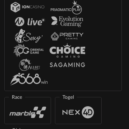
Race
Togel