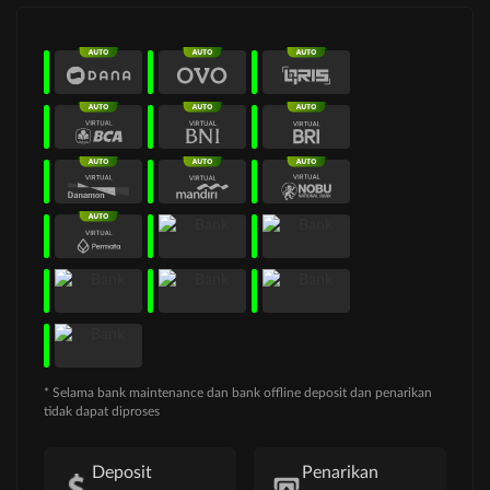
* Selama bank maintenance dan bank offline deposit dan penarikan
tidak dapat diproses
Deposit
Penarikan