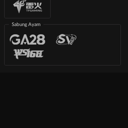
Sabung Ayam