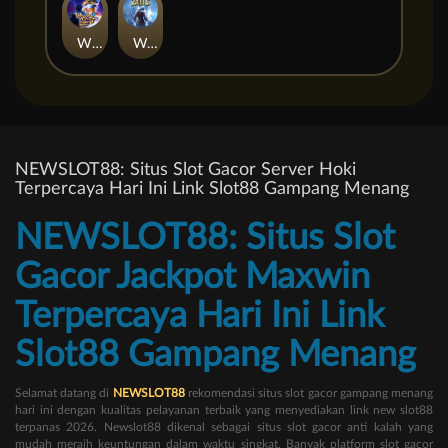
Wishes of the Genie
Wrath of Zeus
NEWSLOT88: Situs Slot Gacor Server Hoki
Terpercaya Hari Ini Link Slot88 Gampang Menang
NEWSLOT88: Situs Slot
Gacor Jackpot Maxwin
Terpercaya Hari Ini Link
Slot88 Gampang Menang
Selamat datang di
NEWSLOT88
rekomendasi situs slot gacor gampang menang
hari ini dengan kualitas pelayanan terbaik yang menyediakan link new slot88
terpanas 2026. Newslot88 dikenal sebagai situs slot gacor anti kalah yang
mudah meraih keuntungan dalam waktu singkat. Banyak platform slot gacor