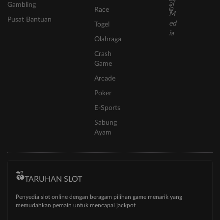
Gambling
Race
Pusat Bantuan
Togel
Olahraga
Crash
Game
Arcade
Poker
E-Sports
Sabung
Ayam
TARUHAN SLOT
Penyedia slot online dengan beragam pilihan game menarik yang
memudahkan pemain untuk mencapai jackpot