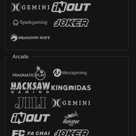
Arcade