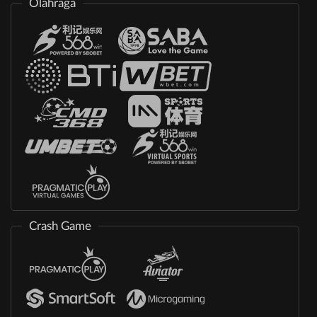
Olahraga
Crash Game