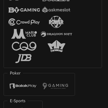
Poker
E-Sports