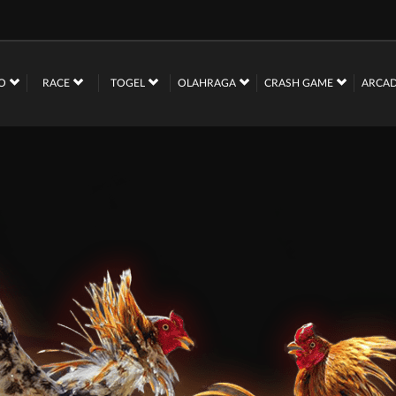
NO
RACE
TOGEL
OLAHRAGA
CRASH GAME
ARCA