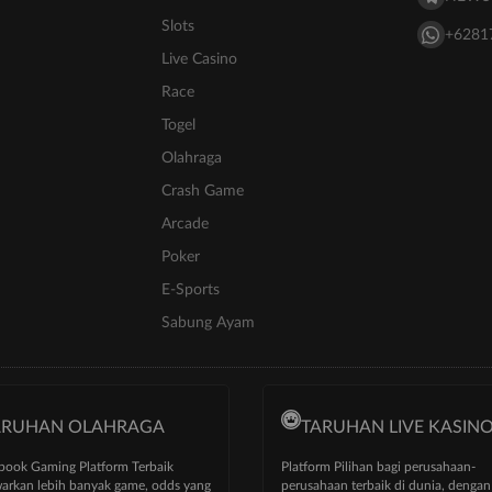
Slots
+6281
Live Casino
Race
Togel
Olahraga
Crash Game
Arcade
Poker
E-Sports
Sabung Ayam
ARUHAN OLAHRAGA
TARUHAN LIVE KASIN
book Gaming Platform Terbaik
Platform Pilihan bagi perusahaan-
rkan lebih banyak game, odds yang
perusahaan terbaik di dunia, dengan