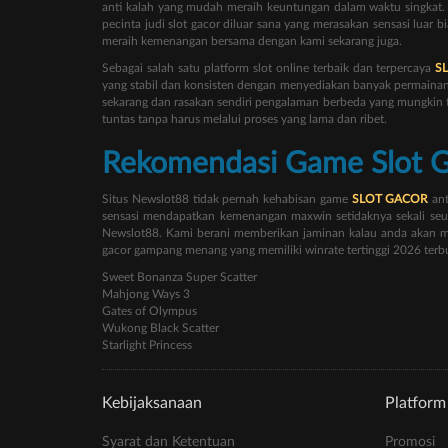
anti kalah yang mudah meraih keuntungan dalam waktu singkat. 
pecinta judi slot gacor diluar sana yang merasakan sensasi luar
meraih kemenangan bersama dengan kami sekarang juga.
Sebagai salah satu platform slot online terbaik dan terpercaya
S
yang stabil dan konsisten dengan menyediakan banyak permainan d
sekarang dan rasakan sendiri pengalaman berbeda yang mungkin t
tuntas tanpa harus melalui proses yang lama dan ribet.
Rekomendasi Game Slot G
Situs Newslot88 tidak pernah kehabisan game
SLOT GACOR
ant
sensasi mendapatkan kemenangan maxwin setidaknya sekali seumu
Newslot88. Kami berani memberikan jaminan kalau anda akan 
gacor gampang menang yang memiliki winrate tertinggi 2026 terb
Sweet Bonanza Super Scatter
Mahjong Ways 3
Gates of Olympus
Wukong Black Scatter
Starlight Princess
Kebijaksanaan
Platform
Syarat dan Ketentuan
Promosi