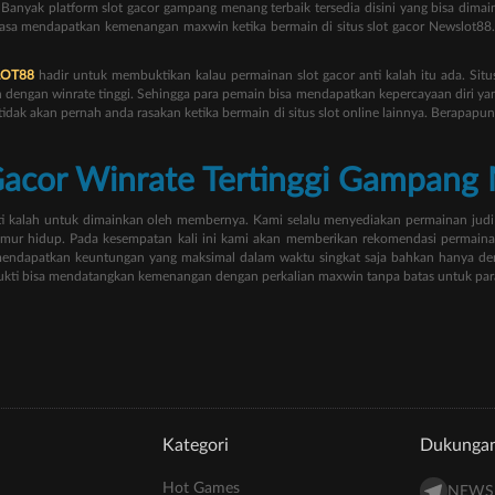
Banyak platform slot gacor gampang menang terbaik tersedia disini yang bisa dim
 biasa mendapatkan kemenangan maxwin ketika bermain di situs slot gacor Newslot88.
LOT88
hadir untuk membuktikan kalau permainan slot gacor anti kalah itu ada. Sit
engan winrate tinggi. Sehingga para pemain bisa mendapatkan kepercayaan diri yang
idak akan pernah anda rasakan ketika bermain di situs slot online lainnya. Berapap
acor Winrate Tertinggi Gampang
i kalah untuk dimainkan oleh membernya. Kami selalu menyediakan permainan judi 
r hidup. Pada kesempatan kali ini kami akan memberikan rekomendasi permainan s
mendapatkan keuntungan yang maksimal dalam waktu singkat saja bahkan hanya de
ukti bisa mendatangkan kemenangan dengan perkalian maxwin tanpa batas untuk para
Kategori
Dukunga
Hot Games
NEWS