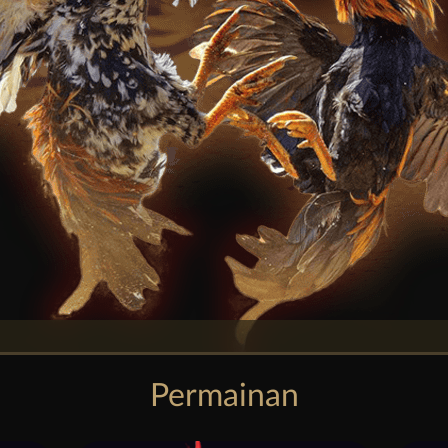
Permainan