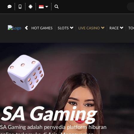
HOT GAMES
SLOTS
LIVE CASINO
RACE
TO
SA Gaming
SA Gaming adalah penyedia platform hiburan