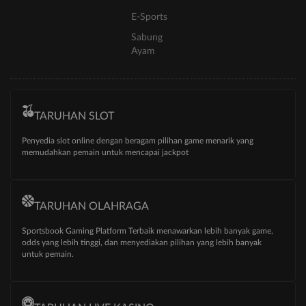
E-Sports
Sabung
Ayam
TARUHAN SLOT
Penyedia slot online dengan beragam pilihan game menarik yang
memudahkan pemain untuk mencapai jackpot
TARUHAN OLAHRAGA
Sportsbook Gaming Platform Terbaik menawarkan lebih banyak game,
odds yang lebih tinggi, dan menyediakan pilihan yang lebih banyak
untuk pemain.