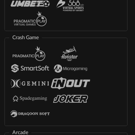
Crash Game
Arcade