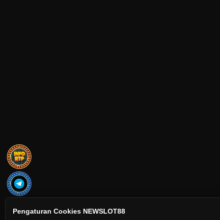
Pengaturan Cookies NEWSLOT88