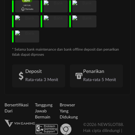
* Selama bank maintenance dan bank offline deposit dan penarikan
tidak dapat diproses
Deposit
Penarikan
Rata-rata 3 Menit
Rata-rata 5 Menit
Bersertifikasi
Tanggung
Browser
Dari
Jawab
Yang
Bermain
Didukung
©2026 NEWSLOT88.
Hak cipta dilindungi |