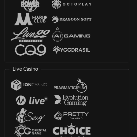
Live Casino