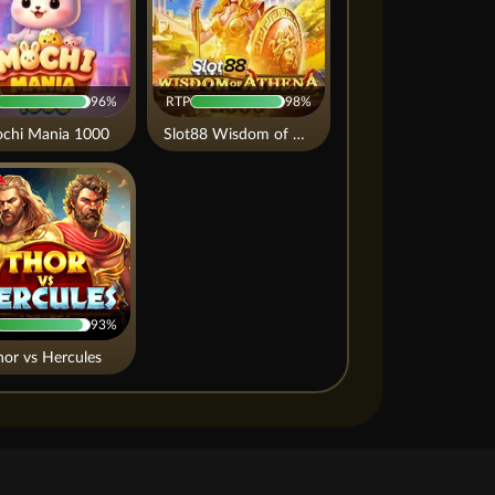
96%
RTP
98%
chi Mania 1000
Slot88 Wisdom of Athena 1000
93%
hor vs Hercules