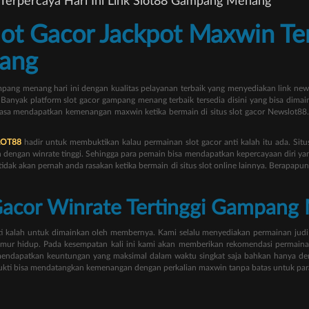
Terpercaya Hari Ini Link Slot88 Gampang Menang
t Gacor Jackpot Maxwin Terp
ang
pang menang hari ini dengan kualitas pelayanan terbaik yang menyediakan link new 
Banyak platform slot gacor gampang menang terbaik tersedia disini yang bisa dim
 biasa mendapatkan kemenangan maxwin ketika bermain di situs slot gacor Newslot88.
LOT88
hadir untuk membuktikan kalau permainan slot gacor anti kalah itu ada. Sit
engan winrate tinggi. Sehingga para pemain bisa mendapatkan kepercayaan diri yang
idak akan pernah anda rasakan ketika bermain di situs slot online lainnya. Berapap
acor Winrate Tertinggi Gampang
i kalah untuk dimainkan oleh membernya. Kami selalu menyediakan permainan judi 
r hidup. Pada kesempatan kali ini kami akan memberikan rekomendasi permainan s
mendapatkan keuntungan yang maksimal dalam waktu singkat saja bahkan hanya de
ukti bisa mendatangkan kemenangan dengan perkalian maxwin tanpa batas untuk para