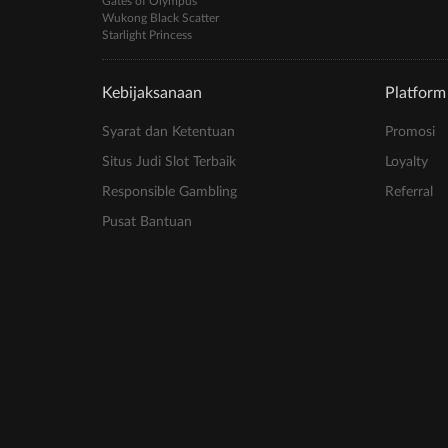
Gates of Olympus
Wukong Black Scatter
Starlight Princess
Kebijaksanaan
Platform
Syarat dan Ketentuan
Promosi
Situs Judi Slot Terbaik
Loyalty
Responsible Gambling
Referral
Pusat Bantuan