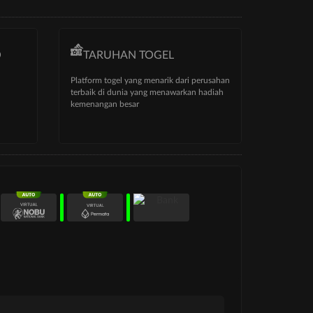
O
TARUHAN TOGEL
Platform togel yang menarik dari perusahan
terbaik di dunia yang menawarkan hadiah
kemenangan besar