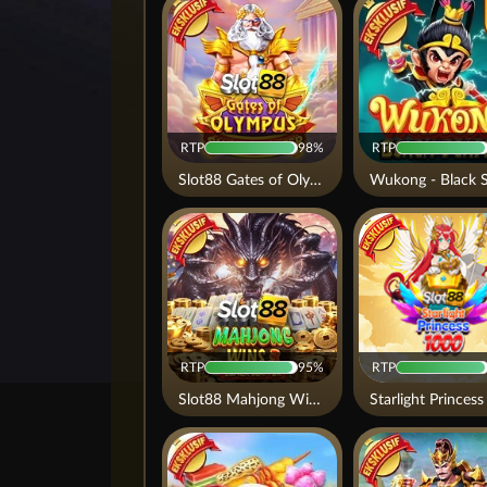
RTP
98%
RTP
Slot88 Gates of Olympus Super Scatter
RTP
95%
RTP
Slot88 Mahjong Wins 3 Black Scatter