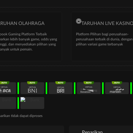
ARUHAN OLAHRAGA
TARUHAN LIVE KASIN
book Gaming Platform Terbaik
Platform Pilihan bagi perusahaan-
rkan lebih banyak game, odds yang
perusahaan terbaik di dunia, dengan
tinggi, dan menyediakan pilihan yang
pilihan variasi game terbanyak
banyak untuk pemain.
arikan tidak dapat diproses
Penarikan