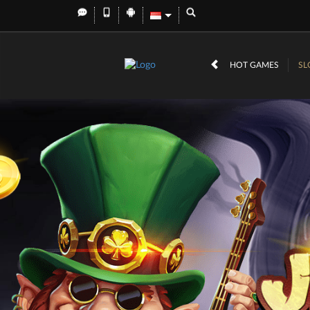
HOT GAMES
SL