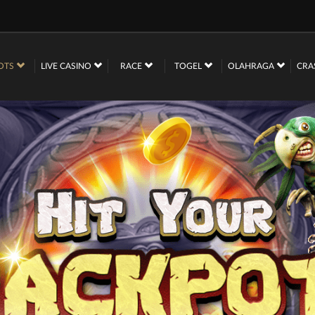
OTS
LIVE CASINO
RACE
TOGEL
OLAHRAGA
CRA