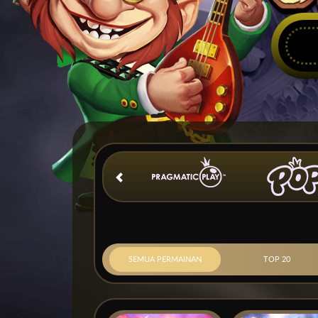
SEMUA PERMAINAN
TOP 20