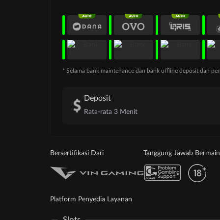
* Selama bank maintenance dan bank offline deposit dan pen
Deposit
Rata-rata 3 Menit
Bersertifikasi Dari
Tanggung Jawab Bermain
Platform Penyedia Layanan
Slots