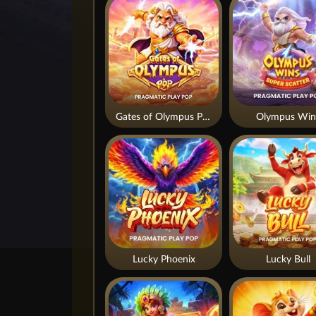
Gates of Olympus POP
Olympus Win
Lucky Phoenix
Lucky Bull