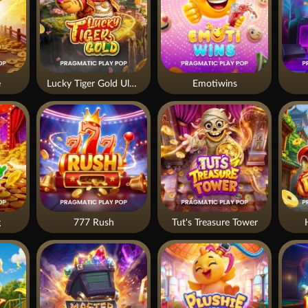
e
Lucky Tiger Gold Ultimate
Emotiwins
g
777 Rush
Tut's Treasure Tower